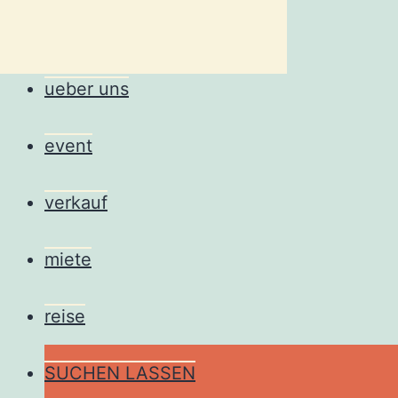
ueber uns
event
verkauf
miete
reise
SUCHEN LASSEN