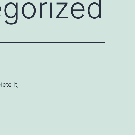
gorized
ete it,