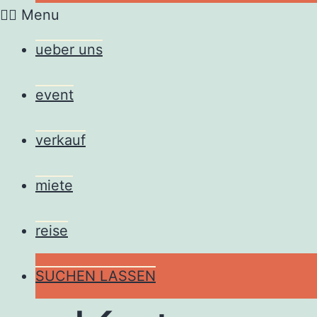
Menu
ueber uns
event
verkauf
miete
reise
SUCHEN LASSEN